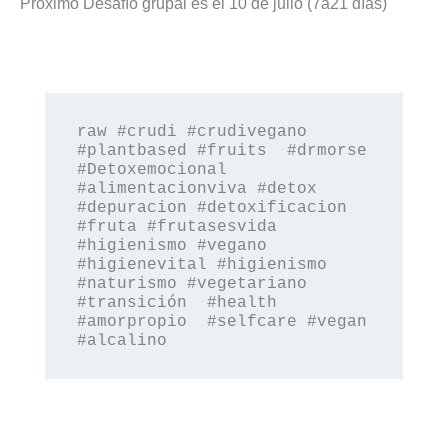
Próximo Desafío grupal es el 10 de julio (7a21 días)
raw #crudi #crudivegano 
#plantbased #fruits  #drmorse 
#Detoxemocional 
#alimentacionviva #detox 
#depuracion #detoxificacion 
#fruta #frutasesvida 
#higienismo #vegano 
#higienevital #higienismo 
#naturismo #vegetariano 
#transición  #health 
#amorpropio  #selfcare #vegan  
#alcalino