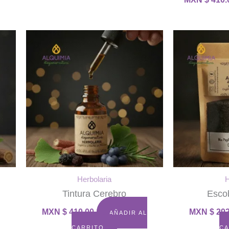
Herbolaria
H
Tintura Cerebro
Escob
MXN $
410.00
MXN $
292
AÑADIR AL
CARRITO
CA