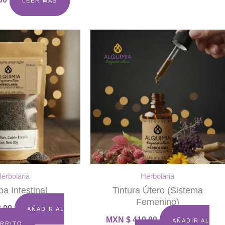
LEER MÁS
erbolaria
Herbolaria
a Intestinal
Tintura Útero (sistema
Femenino)
.00
AÑADIR AL
MXN $
410.00
AÑADIR AL
RRITO