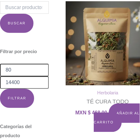
Buscar
por:
BUSCAR
Precio
Precio
mínimo
máximo
Filtrar por precio
Herbolaria
FILTRAR
TÉ CURA TODO
MXN $
468.00
AÑADIR AL
CARRITO
Categorías del
producto