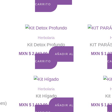
CARRITO
Herbolaria
H
Kit Detox Profundo
KIT PARÁ
MXN $
2,343.00
MXN $
1,27
AÑADIR AL
CARRITO
CA
Herbolaria
H
Kit Hígado
Kit
nes)
MXN $
1,112.00
MXN $
1,52
AÑADIR AL