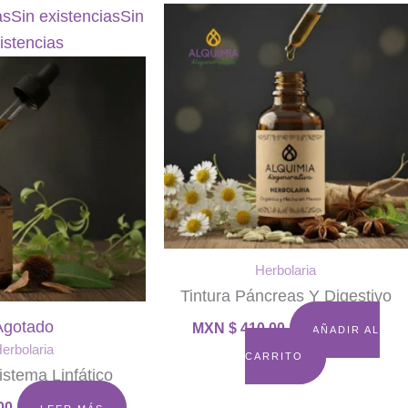
as
Sin existencias
Sin
istencias
Herbolaria
Tintura Páncreas Y Digestivo
Agotado
MXN $
410.00
AÑADIR AL
erbolaria
CARRITO
istema Linfático
00