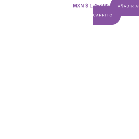
MXN $
1,757.00
AÑADIR A
CARRITO