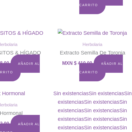
CARRITO
erbolaria
Herbolaria
SITOS & HÍGADO
Extracto Semilla De Toronja
8.00
MXN $
410.00
AÑADIR AL
AÑADIR AL
RRITO
CARRITO
Sin existencias
Sin existencias
Sin
existencias
Sin existencias
Sin
erbolaria
existencias
Sin existencias
Sin
 Hormonal
existencias
Sin existencias
Sin
2.00
AÑADIR AL
existencias
Sin existencias
Sin