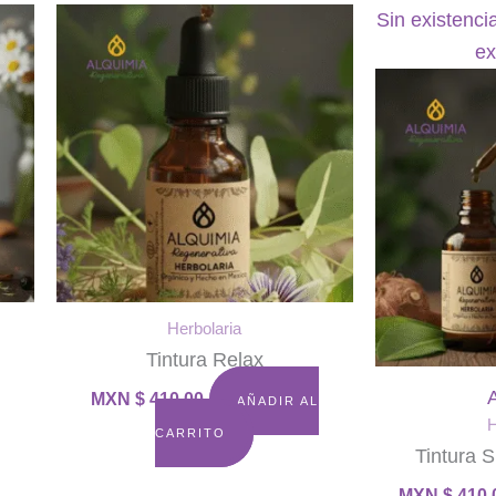
Sin existenci
ex
Herbolaria
Tintura Relax
MXN $
410.00
AÑADIR AL
H
CARRITO
Tintura S
MXN $
410.