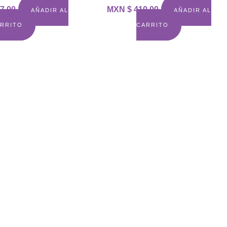
7.00
MXN $
410.00
AÑADIR AL
AÑADIR AL
RRITO
CARRITO