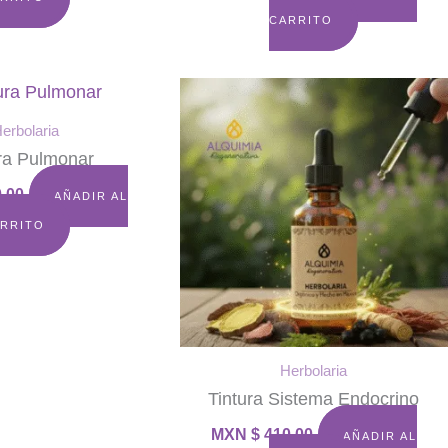
CARRITO
erbolaria
ra Pulmonar
.00
AÑADIR AL
RRITO
Herbolaria
Tintura Sistema Endocrino
MXN $
410.00
AÑADIR AL