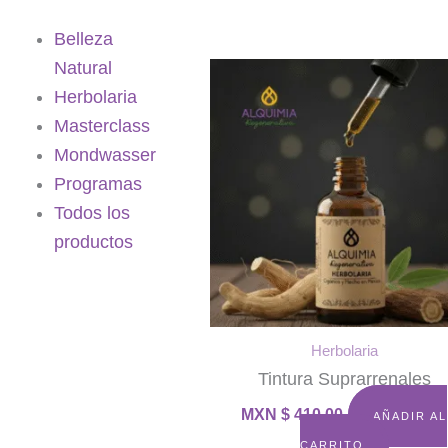
Belleza
Natural
Herbolaria
Masterclass
Mondwasser
Programas
Todos los
productos
Herbolaria
Tintura Suprarrenales
MXN $
410.00
AÑADIR AL
CARRITO