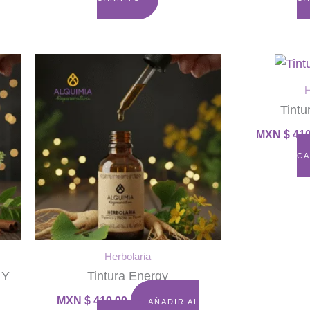
H
Tintu
MXN $
410
CA
Herbolaria
 Y
Tintura Energy
MXN $
410.00
AÑADIR AL