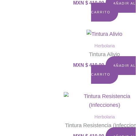
MXN $
410.00
AÑADIR AL
CARRITO
Herbolaria
Tintura Alivio
MXN $
410.00
AÑADIR AL
CARRITO
Herbolaria
Tintura Resistencia (Infeccio
MXN $
410.00