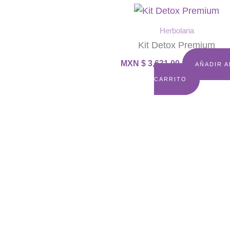
Herbolaria
Kit Detox Premium
MXN $
3,631.00
AÑADIR A
CARRITO