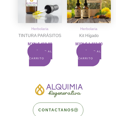
Herbolaria
Herbolaria
TINTURA PARÁSITOS
Kit Hígado
MXN $
410.00
MXN $
1,112.00
AÑADIR AL
AÑADIR AL
CARRITO
CARRITO
CONTACTANOS