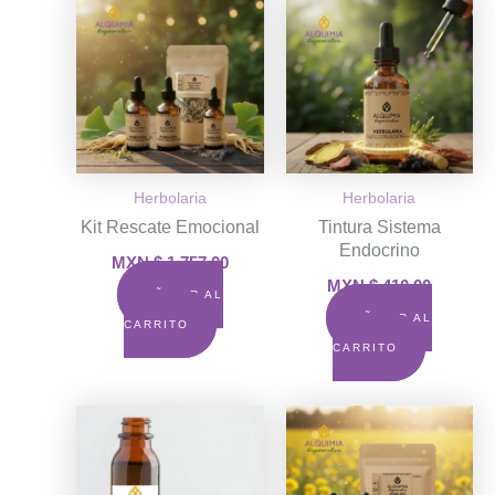
Herbolaria
Herbolaria
Kit Rescate Emocional
Tintura Sistema
Endocrino
MXN $
1,757.00
MXN $
410.00
AÑADIR AL
AÑADIR AL
CARRITO
CARRITO