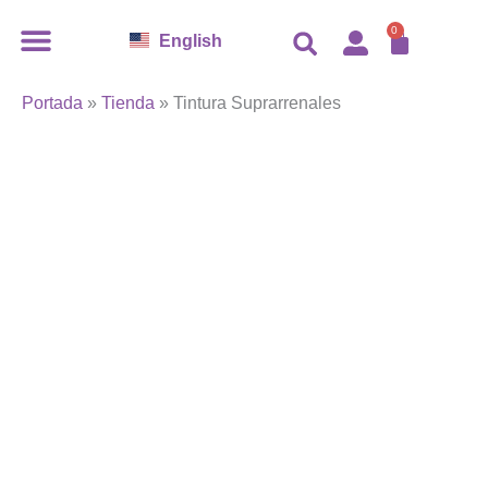
Tintura
Ir
CAR
Suprarrenales
0
English
al
cantidad
contenido
Portada
»
Tienda
»
Tintura Suprarrenales