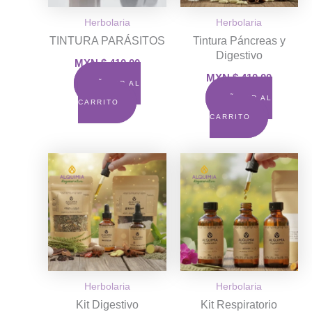
Herbolaria
Herbolaria
TINTURA PARÁSITOS
Tintura Páncreas y
Digestivo
MXN $
410.00
MXN $
410.00
AÑADIR AL
AÑADIR AL
CARRITO
CARRITO
Herbolaria
Herbolaria
Kit Digestivo
Kit Respiratorio