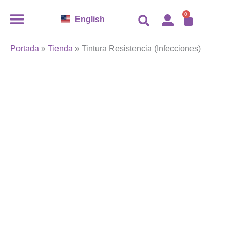
Tintura
Ir
CARR
Resistencia
0
English
al
(Infecciones)
contenido
cantidad
Portada
»
Tienda
»
Tintura Resistencia (Infecciones)