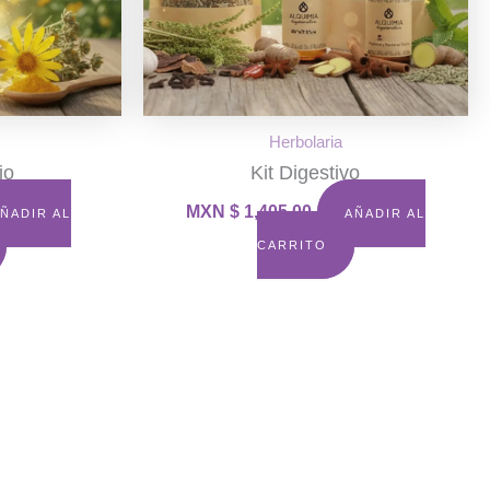
Herbolaria
io
Kit Digestivo
MXN $
1,405.00
ÑADIR AL
AÑADIR AL
CARRITO