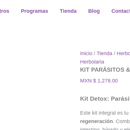
KIT
PARÁSITOS
tros
Programas
Tienda
Blog
Contac
&
HÍGADO
cantidad
Inicio
/
Tienda
/
Herbo
Herbolaria
KIT PARÁSITOS 
MXN $
1,278.00
Kit Detox: Parás
Este kit integral es 
regeneración
. Combi
intestino, hígado y e