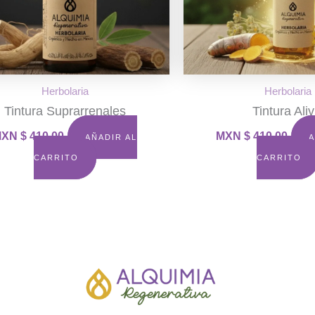
Herbolaria
Herbolaria
Tintura Suprarrenales
Tintura Aliv
XN $
410.00
MXN $
410.00
AÑADIR AL
A
CARRITO
CARRITO