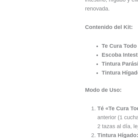
renovada.
Contenido del Kit:
Te Cura Tod
Escoba Intest
Tintura Parás
Tintura Híga
Modo de Uso:
Té «Te Cura To
anterior (1 cuch
2 tazas al día, 
Tintura Hígado