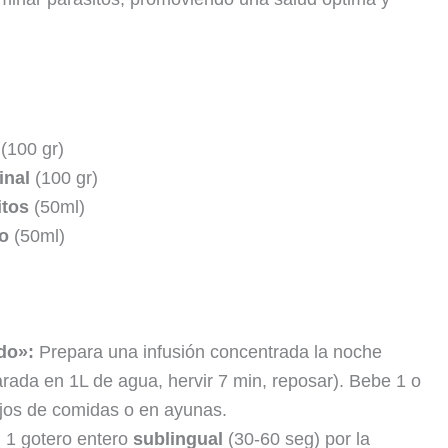
o
(100 gr)
inal
(100 gr)
itos
(50ml)
do
(50ml)
do»:
Prepara una infusión concentrada la noche
arada en 1L de agua, hervir 7 min, reposar). Bebe 1 o
lejos de comidas o en ayunas.
:
1 gotero entero
sublingual
(30-60 seg) por la