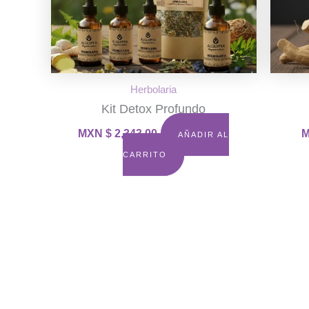
Herbolaria
Kit Detox Profundo
MXN $
2,343.00
M
AÑADIR AL
CARRITO