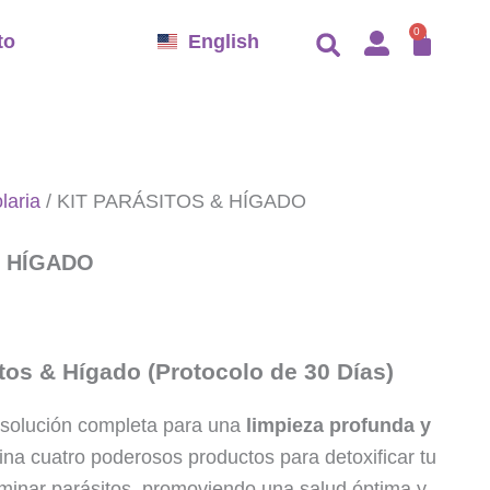
CAR
0
to
English
laria
/ KIT PARÁSITOS & HÍGADO
& HÍGADO
itos & Hígado (Protocolo de 30 Días)
tu solución completa para una
limpieza profunda y
na cuatro poderosos productos para detoxificar tu
liminar parásitos, promoviendo una salud óptima y