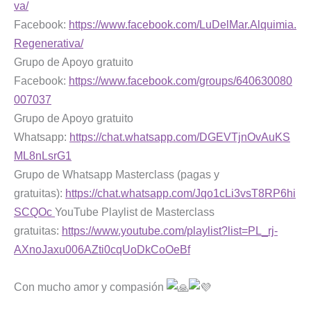
va/
Facebook:
https://www.facebook.com/LuDelMar.Alquimia.
Regenerativa/
Grupo de Apoyo gratuito
Facebook:
https://www.facebook.com/groups/640630080
007037
Grupo de Apoyo gratuito
Whatsapp:
https://chat.whatsapp.com/DGEVTjnOvAuKS
ML8nLsrG1
Grupo de Whatsapp Masterclass (pagas y
gratuitas):
https://chat.whatsapp.com/Jqo1cLi3vsT8RP6hi
SCQOc
YouTube Playlist de Masterclass
gratuitas:
https://www.youtube.com/playlist?list=PL_rj-
AXnoJaxu006AZti0cqUoDkCoOeBf
Con mucho amor y compasión