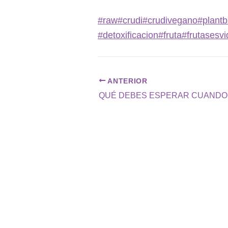
#raw
#crudi
#crudivegano
#plant
#detoxificacion
#fruta
#frutasesvi
ANTERIOR