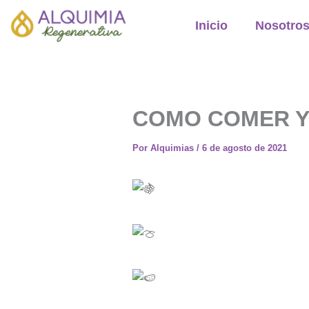
Ir
Inicio
Nosotro
al
contenido
COMO COMER Y 
Por
Alquimias
/
6 de agosto de 2021