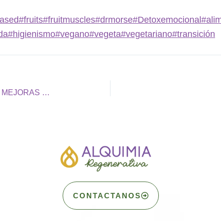
based
#fruits
#fruitmuscles
#drmorse
#Detoxemocional
#ali
da
#higienismo
#vegano
#vegeta
#vegetariano
#transición
QUÉ DEBES ESPERAR CUANDO MEJORAS TU DIETA
CONTACTANOS