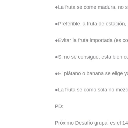
●La fruta se come madura, no 
●Preferible la fruta de estació
●Evitar la fruta importada (es c
●Si no se consigue, esta bien 
●El plátano o banana se elige ya
●La fruta se como sola no mezc
PD:
Próximo Desafío grupal es el 14