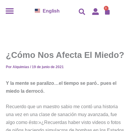
Ir
CARR
0
English
al
contenido
¿Cómo Nos Afecta El Miedo?
Por
Alquimias
/
19 de junio de 2021
Y la mente se paralizo…el tiempo se paró.. pues el
miedo la derrocó.
Recuerdo que un maestro sabio me contó una historia
una vez en una clase de sanación muy avanzada, fue
algo como ésto:»¿Recuerdas haber visto videos o fotos
de niños haciendo simulacros de bombas en los Estados