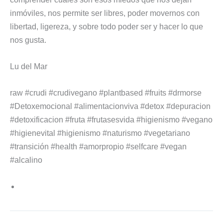
inmóviles, nos permite ser libres, poder movernos con
libertad, ligereza, y sobre todo poder ser y hacer lo que
nos gusta.
Lu del Mar
raw #crudi #crudivegano #plantbased #fruits #drmorse
#Detoxemocional #alimentacionviva #detox #depuracion
#detoxificacion #fruta #frutasesvida #higienismo #vegano
#higienevital #higienismo #naturismo #vegetariano
#transición #health #amorpropio #selfcare #vegan
#alcalino