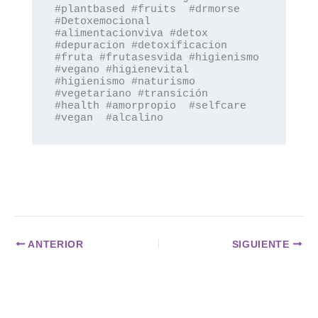
#plantbased #fruits  #drmorse 
#Detoxemocional 
#alimentacionviva #detox 
#depuracion #detoxificacion 
#fruta #frutasesvida #higienismo 
#vegano #higienevital 
#higienismo #naturismo 
#vegetariano #transición  
#health #amorpropio  #selfcare 
#vegan  #alcalino
ANTERIOR
SIGUIENTE