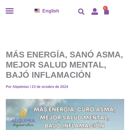
Ir
CARR
0
English
al
contenido
MÁS ENERGÍA, SANÓ ASMA,
MEJOR SALUD MENTAL,
BAJÓ INFLAMACIÓN
Por
Alquimias
/
23 de octubre de 2024