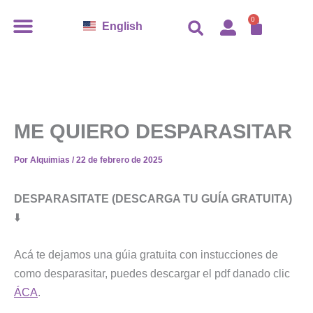
Ir
CARR
0
English
al
contenido
ME QUIERO DESPARASITAR
Por
Alquimias
/
22 de febrero de 2025
DESPARASITATE (DESCARGA TU GUÍA GRATUITA)
⬇️
Acá te dejamos una gúia gratuita con instucciones de
como desparasitar, puedes descargar el pdf danado clic
ÁCA
.