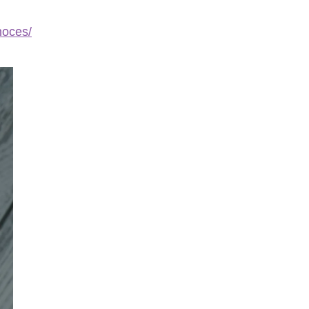
noces/