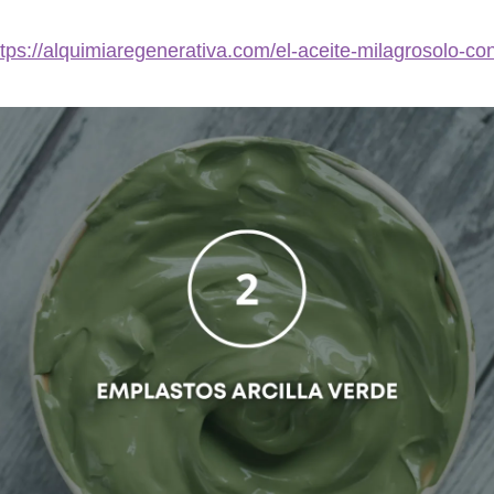
ttps://alquimiaregenerativa.com/el-aceite-milagrosolo-co