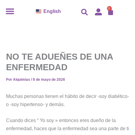
Ir
CARR
0
English
al
contenido
NO TE ADUEÑES DE UNA
ENFERMEDAD
Por
Alquimias
/
8 de mayo de 2026
Muchas personas tienen el hábito de decir -soy diabético-
o -soy hipertenso- y demás.
Cuando dices “ Yo soy » entonces eres dueño de la
enfermedad, haces que la enfermedad sea una parte de ti