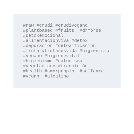
#raw #crudi #crudivegano 
#plantbased #fruits  #drmorse 
#Detoxemocional 
#alimentacionviva #detox 
#depuracion #detoxificacion 
#fruta #frutasesvida #higienismo 
#vegano #higienevital 
#higienismo #naturismo 
#vegetariano #transición  
#health #amorpropio  #selfcare 
#vegan  #alcalino