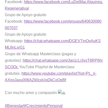
Facebook:
https://www.facebook.com/LuDelMar.Alquimia.
Regenerativa/
Grupo de Apoyo gratuito
Facebook:
https://www.facebook.com/groups/640630080
007037
Grupo de Apoyo gratuito
Whatsapp:
https://chat.whatsapp.com/DGEVTjnOvAuKS
ML8nLsrG1
Grupo de Whatsapp Masterclass (pagas y
gratuitas):
https://chat.whatsapp.com/Jqo1cLi3vsT8RP6hi
SCQOc
YouTube Playlist de Masterclass
gratuitas:
https://www.youtube.com/playlist?list=PL_rj-
AXnoJaxu006AZti0cqUoDkCoOeBf
Con mucho amor y compasión
#BienestarI
#CrecimientoPersonal