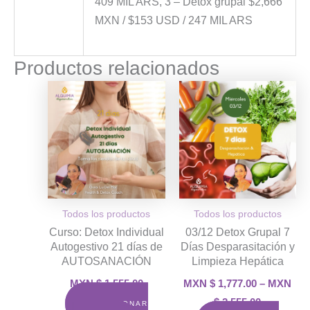
409 MIL ARS, 3 – Detox grupal $2,666
MXN / $153 USD / 247 MIL ARS
Productos relacionados
Rango
Este
de
product
precios:
MXN
tiene
$ 1,777.00
múltiple
a
variante
MXN
$ 2,555.00
Las
opcione
Todos los productos
Todos los productos
se
Curso: Detox Individual
03/12 Detox Grupal 7
pueden
Autogestivo 21 días de
Días Desparasitación y
elegir
AUTOSANACIÓN
Limpieza Hepática
en
MXN $
1,555.00
MXN $
1,777.00
–
MXN
la
$
2,555.00
SELECCIONAR