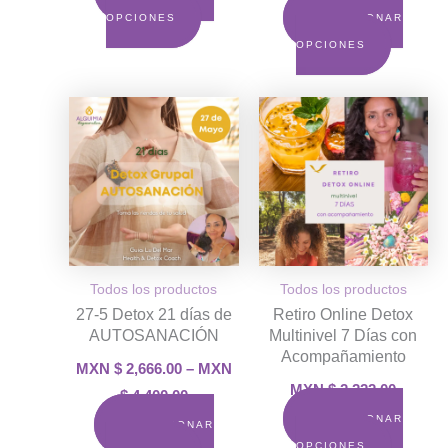
página
OPCIONES
SELECCIONAR
de
OPCIONES
product
Rango
Este
de
producto
precios:
MXN
tiene
$ 2,666.00
múltiples
a
variantes.
MXN
$ 4,400.00
Las
opciones
Todos los productos
Todos los productos
se
27-5 Detox 21 días de
Retiro Online Detox
pueden
AUTOSANACIÓN
Multinivel 7 Días con
elegir
Acompañamiento
MXN $
2,666.00
–
MXN
en
MXN $
2,222.00
$
4,400.00
la
SELECCIONAR
SELECCIONAR
página
OPCIONES