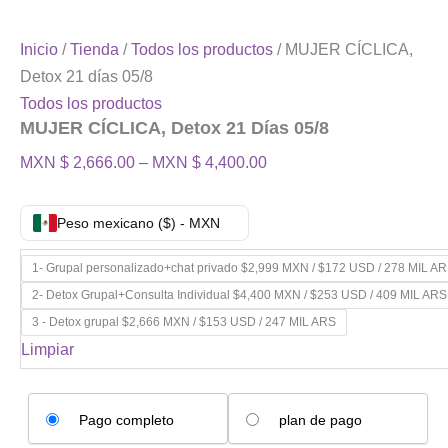
Inicio
/
Tienda
/
Todos los productos
/ MUJER CÍCLICA,
Detox 21 días 05/8
Todos los productos
MUJER CÍCLICA, Detox 21 Días 05/8
MXN $
2,666.00
–
MXN $
4,400.00
Peso mexicano ($) - MXN
1- Grupal personalizado+chat privado $2,999 MXN / $172 USD / 278 MIL A
2- Detox Grupal+Consulta Individual $4,400 MXN / $253 USD / 409 MIL ARS
3 - Detox grupal $2,666 MXN / $153 USD / 247 MIL ARS
Limpiar
Elige
Pago completo
plan de pago
tu
opción