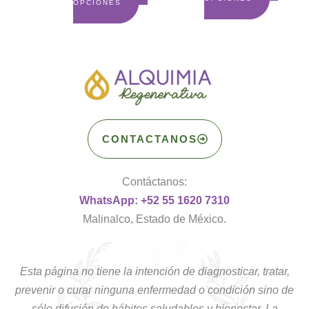
OPCIONES
de
producto
CONTACTANOS
Contáctanos:
WhatsApp: +52 55 1620 7310
Malinalco, Estado de México.
Esta página no tiene la intención de diagnosticar, tratar,
prevenir o curar ninguna enfermedad o condición sino de
sólo difusión de hábitos saludables y bienestar. La