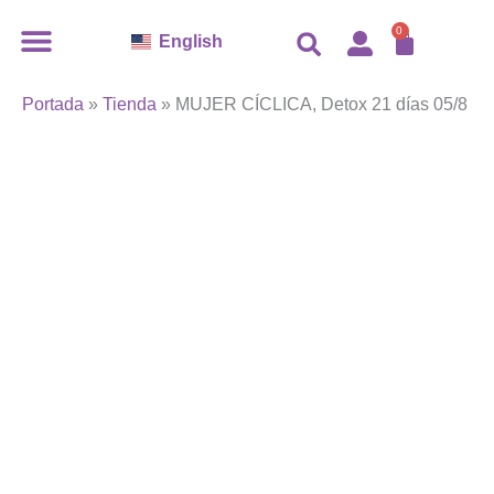
MUJER
Ir
Rango
CARR
CÍCLICA,
0
English
al
de
Detox
contenido
precios:
21
días
MXN
Portada
»
Tienda
»
MUJER CÍCLICA, Detox 21 días 05/8
05/8
$ 2,666.00
cantidad
a
MXN
$ 4,400.00