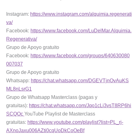
Instagram:
https://www.instagram.com/alquimia.regenerati
va/
Facebook:
https://www.facebook.com/LuDelMar.Alquimia.
Regenerativa/
Grupo de Apoyo gratuito
Facebook:
https://www.facebook.com/groups/640630080
007037
Grupo de Apoyo gratuito
Whatsapp:
https://chat.whatsapp.com/DGEVTjnOvAuKS
ML8nLsrG1
Grupo de Whatsapp Masterclass (pagas y
gratuitas):
https://chat.whatsapp.com/Jqo1cLi3vsT8RP6hi
SCQOc
YouTube Playlist de Masterclass
gratuitas:
https://www.youtube.com/playlist?list=PL_rj-
AXnoJaxu006AZti0cqUoDkCoOeBf