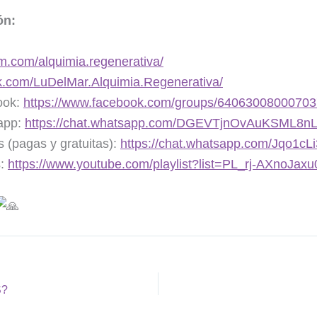
ón:
m.com/alquimia.regenerativa/
k.com/LuDelMar.Alquimia.Regenerativa/
ook:
https://www.facebook.com/groups/64063008000703
app:
https://chat.whatsapp.com/DGEVTjnOvAuKSML8n
(pagas y gratuitas):
https://chat.whatsapp.com/Jqo1
s:
https://www.youtube.com/playlist?list=PL_rj-AXnoJ
S?