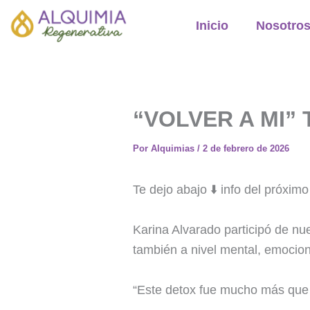
Ir
Inicio
Nosotro
al
contenido
“VOLVER A MI” T
Por
Alquimias
/
2 de febrero de 2026
Te dejo abajo ⬇️ info del próxim
Karina Alvarado participó de nue
también a nivel mental, emocion
“Este detox fue mucho más que