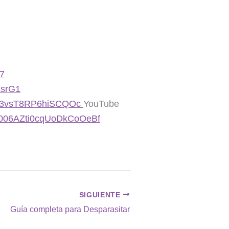
7
LsrG1
cLi3vsT8RP6hiSCQOc
YouTube
axu006AZti0cqUoDkCoOeBf
SIGUIENTE
Guía completa para Desparasitar