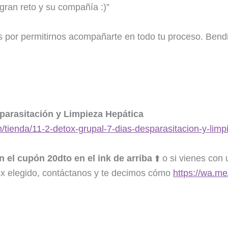
 gran reto y su compañía :)”
s por permitirnos acompañarte en todo tu proceso. Bend
parasitación y Limpieza Hepática
m/tienda/11-2-detox-grupal-7-dias-desparasitacion-y-limp
 el cupón 20dto en el ink de arriba
⬆️ o si vienes con 
ox elegido, contáctanos y te decimos cómo
https://wa.m