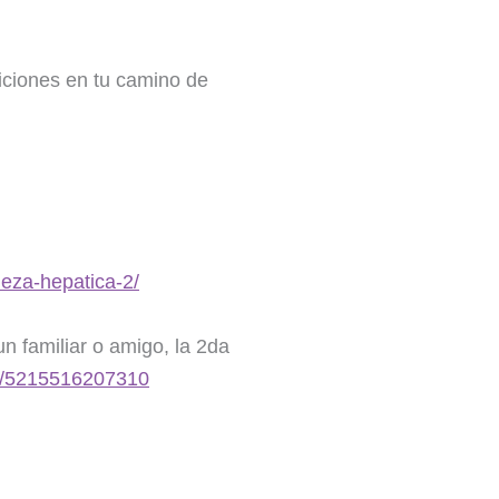
iciones en tu camino de
ieza-hepatica-2/
un familiar o amigo, la 2da
e/5215516207310