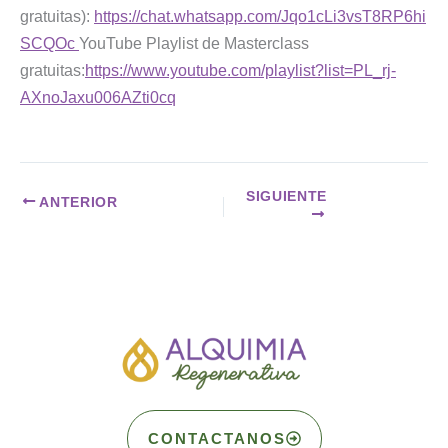
gratuitas):
https://chat.whatsapp.com/Jqo1cLi3vsT8RP6hi
SCQOc
YouTube Playlist de Masterclass
gratuitas:
https://www.youtube.com/playlist?list=PL_rj-
AXnoJaxu006AZti0cq
SIGUIENTE
ANTERIOR
CONTACTANOS