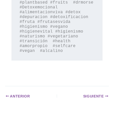
#plantbased #fruits  #drmorse 
#Detoxemocional 
#alimentacionviva #detox 
#depuracion #detoxificacion 
#fruta #frutasesvida 
#higienismo #vegano 
#higienevital #higienismo 
#naturismo #vegetariano 
#transición  #health 
#amorpropio  #selfcare 
#vegan  #alcalino
ANTERIOR
SIGUIENTE