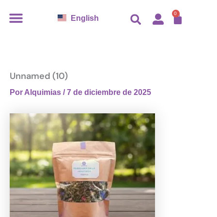
Ir
CARR
0
English
al
contenido
Unnamed (10)
Por
Alquimias
/
7 de diciembre de 2025