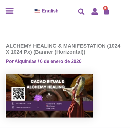
Ir
CARR
0
English
al
contenido
ALCHEMY HEALING & MANIFESTATION (1024
X 1024 Px) (Banner (horizontal))
Por
Alquimias
/
6 de enero de 2026