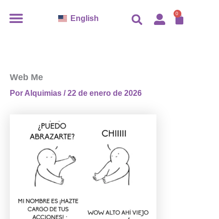
Ir
CARR
0
English
al
contenido
Web Me
Por
Alquimias
/
22 de enero de 2026