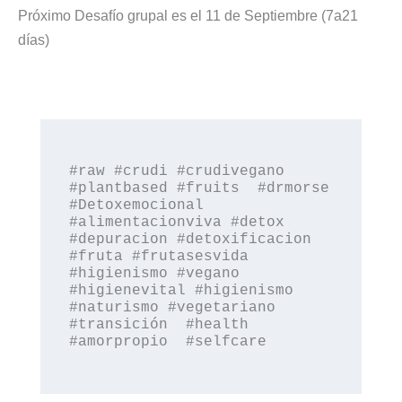
Próximo Desafío grupal es el 11 de Septiembre (7a21
días)
#raw #crudi #crudivegano 
#plantbased #fruits  #drmorse 
#Detoxemocional 
#alimentacionviva #detox 
#depuracion #detoxificacion 
#fruta #frutasesvida 
#higienismo #vegano 
#higienevital #higienismo 
#naturismo #vegetariano 
#transición  #health 
#amorpropio  #selfcare
