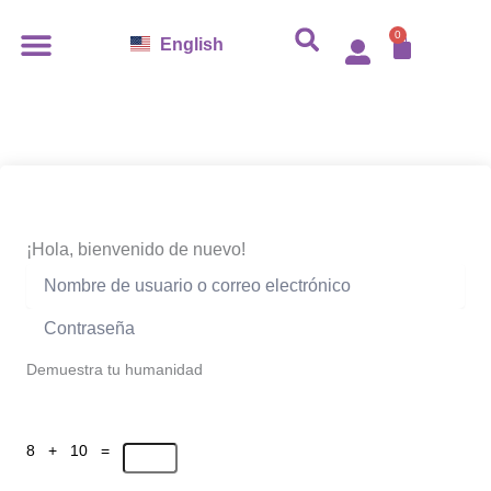
Ir
0
Carro
al
English
contenido
¡Hola, bienvenido de nuevo!
Demuestra tu humanidad
8 + 10 =