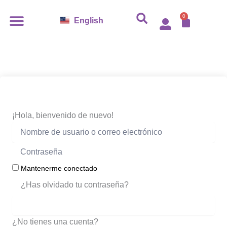
Ir
0
Carro
al
English
contenido
¡Hola, bienvenido de nuevo!
Mantenerme conectado
¿Has olvidado tu contraseña?
ACCEDER
¿No tienes una cuenta?