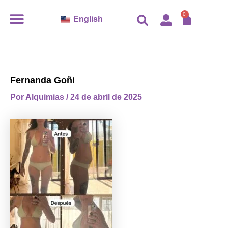
Ir
CARR
0
English
al
contenido
Fernanda Goñi
Por
Alquimias
/
24 de abril de 2025