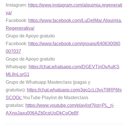
Instagram:
https://www.instagram.com/alquimia.regenerati
va/
Facebook:
https://www.facebook.com/LuDelMar.Alquimia.
Regenerativa/
Grupo de Apoyo gratuito
Facebook:
https://www.facebook.com/groups/640630080
007037
Grupo de Apoyo gratuito
Whatsapp:
https://chat.whatsapp.com/DGEVTjnOvAuKS
ML8nLsrG1
Grupo de Whatsapp Masterclass (pagas y
gratuitas):
https://chat.whatsapp.com/Jqo1cLi3vsT8RP6hi
SCQOc
YouTube Playlist de Masterclass
gratuitas:
https://www.youtube.com/playlist?list=PL_rj-
AXnoJaxu006AZti0cqUoDkCoOeBf