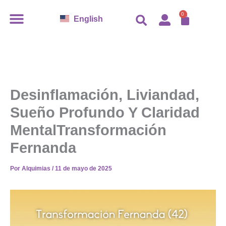
Ir
CARR
0
English
al
contenido
Desinflamación, Liviandad,
Sueño Profundo Y Claridad
MentalTransformación
Fernanda
Por
Alquimias
/
11 de mayo de 2025