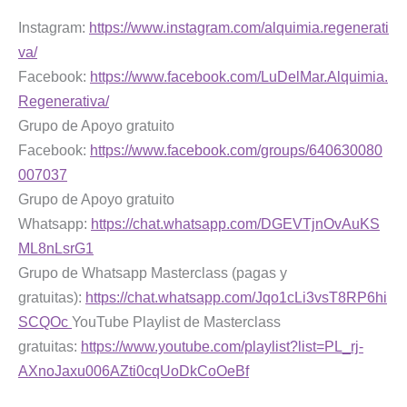
Instagram:
https://www.instagram.com/alquimia.regenerati
va/
Facebook:
https://www.facebook.com/LuDelMar.Alquimia.
Regenerativa/
Grupo de Apoyo gratuito
Facebook:
https://www.facebook.com/groups/640630080
007037
Grupo de Apoyo gratuito
Whatsapp:
https://chat.whatsapp.com/DGEVTjnOvAuKS
ML8nLsrG1
Grupo de Whatsapp Masterclass (pagas y
gratuitas):
https://chat.whatsapp.com/Jqo1cLi3vsT8RP6hi
SCQOc
YouTube Playlist de Masterclass
gratuitas:
https://www.youtube.com/playlist?list=PL_rj-
AXnoJaxu006AZti0cqUoDkCoOeBf