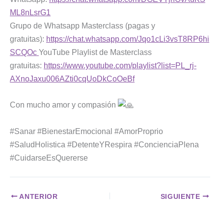
ML8nLsrG1
Grupo de Whatsapp Masterclass (pagas y
gratuitas):
https://chat.whatsapp.com/Jqo1cLi3vsT8RP6hi
SCQOc
YouTube Playlist de Masterclass
gratuitas:
https://www.youtube.com/playlist?list=PL_rj-
AXnoJaxu006AZti0cqUoDkCoOeBf
Con mucho amor y compasión
#Sanar #BienestarEmocional #AmorProprio
#SaludHolistica #DetenteYRespira #ConcienciaPlena
#CuidarseEsQuererse
ANTERIOR
SIGUIENTE