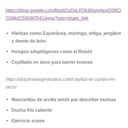
https://drive.google.com/file/d/1sGkLR5K84smAejxD0RD
G5MnDS0N8O541/view?usp=share_link
Hierbas como Equinácea, moringa, ortiga, jengibre
y diente de león.
Hongos adaptógenos como el Reishi
Cepillado en seco para barrer toxinas
https://alquimiaregenerativa.com/cepillar-el-cuerpo-en-
seco/
Mascarillas de arcilla verde par absorber toxinas
Ducha frío caliente
Ejercicio suave