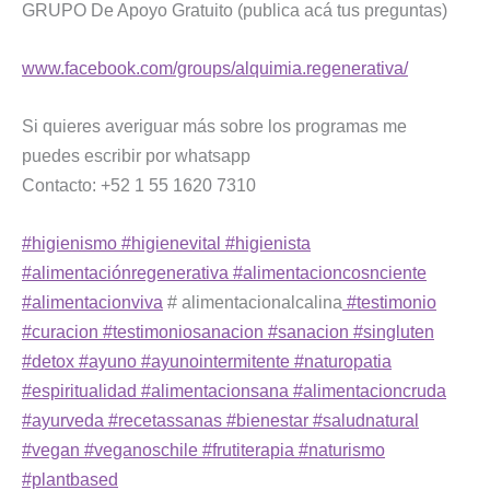
GRUPO De Apoyo Gratuito (publica acá tus preguntas)
www.facebook.com/groups/alquimia.regenerativa/
Si quieres averiguar más sobre los programas me
puedes escribir por whatsapp
Contacto: +52 1 55 1620 7310
#higienismo
#higienevital
#higienista
#alimentaciónregenerativa
#alimentacioncosnciente
#alimentacionviva
# alimentacionalcalina
#testimonio
#curacion
#testimoniosanacion
#sanacion
#singluten
#detox
#ayuno
#ayunointermitente
#naturopatia
#espiritualidad
#alimentacionsana
#alimentacioncruda
#ayurveda
#recetassanas
#bienestar
#saludnatural
#vegan
#veganoschile
#frutiterapia
#naturismo
#plantbased