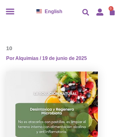
Ir
CARR
0
English
al
contenido
10
Por
Alquimias
/
19 de junio de 2025