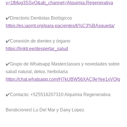
v=1fbfug3SSvQ&ab_channel=Alquimia.Regenerativa
✔️Directorio Dentistas Biológicos
https://es.iaomt.org/para-pacientes/b%C3%BAsqueda/
✔️Conexión de dientes y órgano
https://linktr.ee/despertar_salud
✔️Grupo de Whatsapp Masterclasses y novedades sobre
salud natural, detox, herbolaria
https://chat.whatsapp.com/H7kUBW56XAC9eYee1xVQlg
✔️Contacto: +525516207310 Alquimia Regenerativa
Bendiciones! Lu Del Mar y Dany Lopez