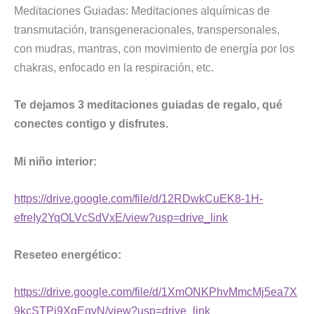
Meditaciones Guiadas: Meditaciones alquímicas de
transmutación, transgeneracionales, transpersonales,
con mudras, mantras, con movimiento de energía por los
chakras, enfocado en la respiración, etc.
Te dejamos 3 meditaciones guiadas de regalo, qué
conectes contigo y disfrutes.
Mi niño interior:
https://drive.google.com/file/d/12RDwkCuEK8-1H-
efreIy2YqOLVcSdVxE/view?usp=drive_link
Reseteo energético:
https://drive.google.com/file/d/1XmONKPhvMmcMj5ea7X
9kcSTPi9XgEgvN/view?usp=drive_link