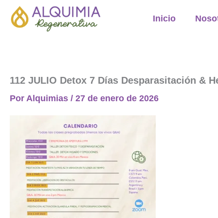
Ir
Inicio
Noso
al
contenido
112 JULIO Detox 7 Días Desparasitación & He
Por
Alquimias
/
27 de enero de 2026