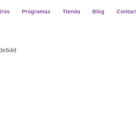
tros
Programas
Tienda
Blog
Contac
6de5dd