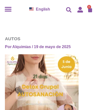
Ir
0
Carro
English
al
contenido
AUTOS
Por
Alquimias
/
19 de mayo de 2025