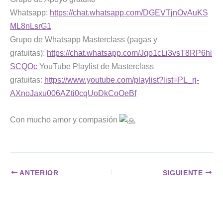
Whatsapp:
https://chat.whatsapp.com/DGEVTjnOvAuKS
ML8nLsrG1
Grupo de Whatsapp Masterclass (pagas y
gratuitas):
https://chat.whatsapp.com/Jqo1cLi3vsT8RP6hi
SCQOc
YouTube Playlist de Masterclass
gratuitas:
https://www.youtube.com/playlist?list=PL_rj-
AXnoJaxu006AZti0cqUoDkCoOeBf
Con mucho amor y compasión
ANTERIOR
SIGUIENTE