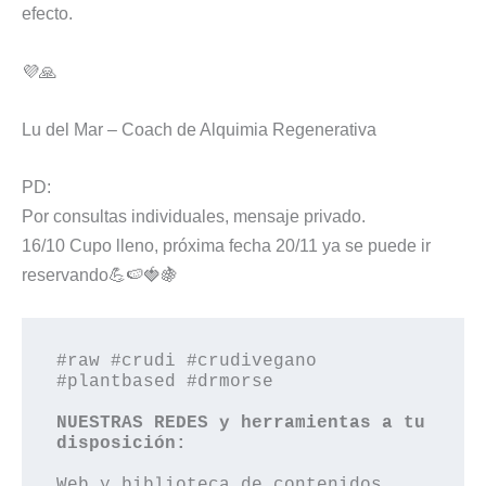
efecto.
💜🙏
Lu del Mar – Coach de Alquimia Regenerativa
PD:
Por consultas individuales, mensaje privado.
16/10 Cupo lleno, próxima fecha 20/11 ya se puede ir
reservando💪🍉🍓🍇
#raw #crudi #crudivegano 
#plantbased #drmorse

NUESTRAS REDES y herramientas a tu 
Web y biblioteca de contenidos, 