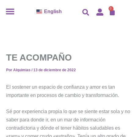
Ir
CARR
0
English
al
contenido
TE ACOMPAÑO
Por
Alquimias
/
13 de diciembre de 2022
El sostener un espacio de confianza y amor es tan
importante en procesos de cambio y transformación.
Sé por experiencia propia lo que se siente estar sola y no
saber para donde ir, en un mar de información
contradictoria y dónde el tener hábitos saludables es
«raro» y comer crudo «extraño». Tenía un alto grado de