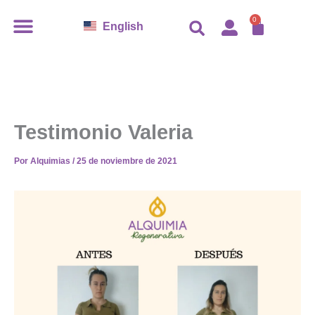
Ir
CAR
0
English
al
contenido
Testimonio Valeria
Por
Alquimias
/
25 de noviembre de 2021