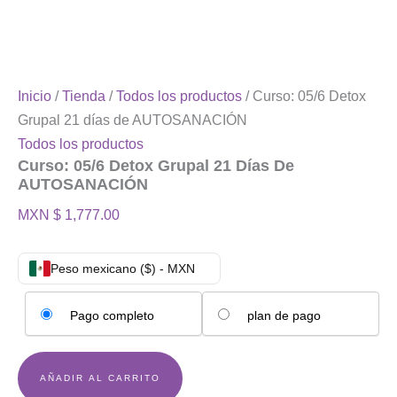
Inicio
/
Tienda
/
Todos los productos
/ Curso: 05/6 Detox
Grupal 21 días de AUTOSANACIÓN
Todos los productos
Curso: 05/6 Detox Grupal 21 Días De
AUTOSANACIÓN
MXN $
1,777.00
Peso mexicano ($) - MXN
Elige
Pago completo
plan de pago
tu
opción
de
pago
AÑADIR AL CARRITO