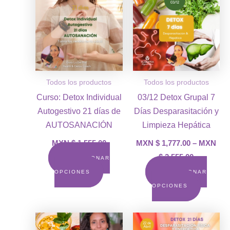
product
precios:
MXN
tiene
$ 1,777.00
múltiple
a
variante
MXN
$ 2,555.00
Las
opcione
Todos los productos
Todos los productos
se
Curso: Detox Individual
03/12 Detox Grupal 7
pueden
Autogestivo 21 días de
Días Desparasitación y
elegir
AUTOSANACIÓN
Limpieza Hepática
en
la
MXN $
1,555.00
MXN $
1,777.00
–
MXN
página
$
2,555.00
SELECCIONAR
de
OPCIONES
SELECCIONAR
product
OPCIONES