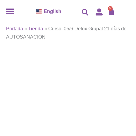
Curso:
Ir
CARR
05/6
0
English
al
Detox
contenido
Grupal
21
Portada
»
Tienda
»
Curso: 05/6 Detox Grupal 21 días de
días
AUTOSANACIÓN
de
AUTOSANACIÓN
cantidad