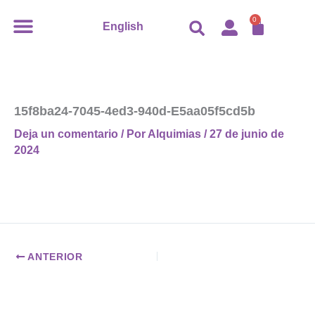
Ir
CARR
0
English
al
contenido
15f8ba24-7045-4ed3-940d-E5aa05f5cd5b
Deja un comentario
/ Por
Alquimias
/
27 de junio de
2024
ANTERIOR