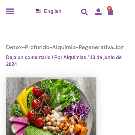
Ir
CARR
0
English
al
contenido
Detox-Profundo-Alquimia-Regenerativa.jpg
Deja un comentario
/ Por
Alquimias
/
13 de junio de
2024