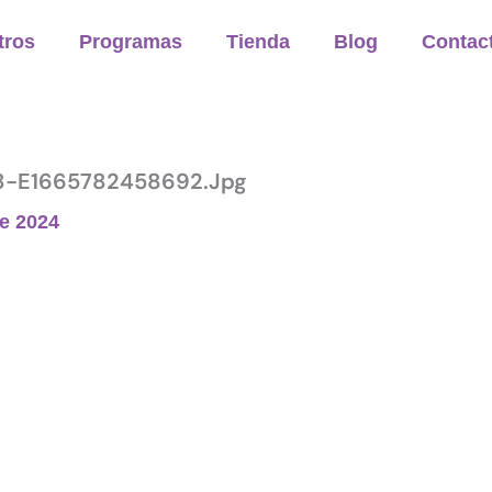
tros
Programas
Tienda
Blog
Contac
-E1665782458692.jpg
de 2024