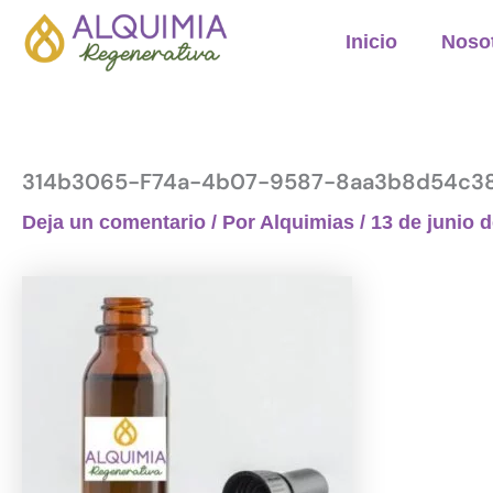
Ir
Inicio
Noso
al
contenido
314b3065-F74a-4b07-9587-8aa3b8d54c38
Deja un comentario
/ Por
Alquimias
/
13 de junio 