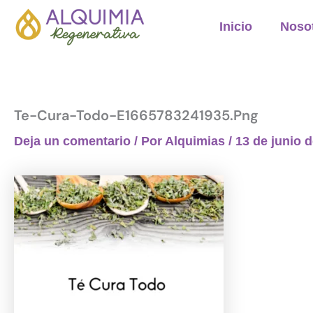
Ir
Inicio
Noso
al
contenido
Te-Cura-Todo-E1665783241935.png
Deja un comentario
/ Por
Alquimias
/
13 de junio 