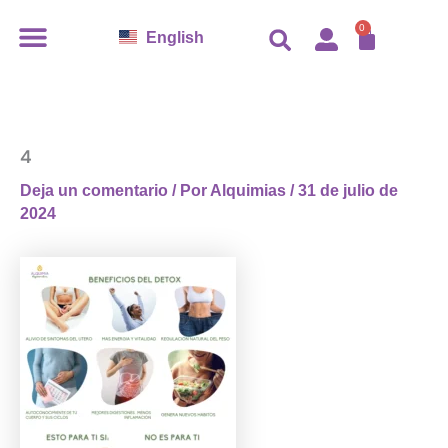
Ir
CARR
0
English
al
contenido
4
Deja un comentario
/ Por
Alquimias
/
31 de julio de
2024