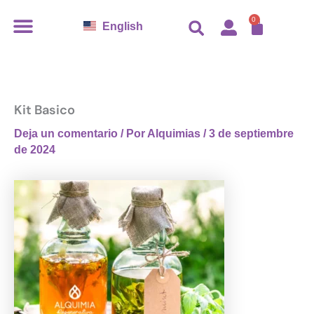
Ir
CARR
0
English
al
contenido
Kit Basico
Deja un comentario
/ Por
Alquimias
/
3 de septiembre
de 2024