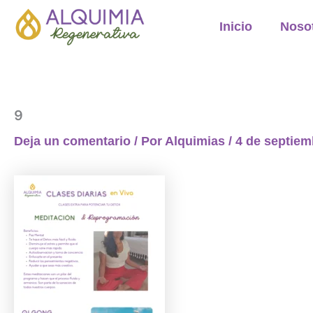
Ir
Inicio
Noso
al
contenido
9
Deja un comentario
/ Por
Alquimias
/
4 de septiem