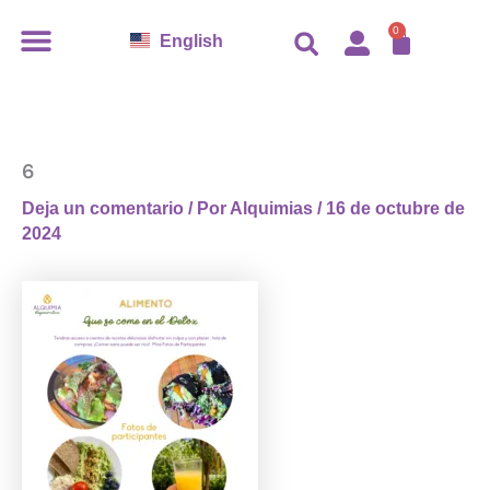
Ir
CARR
0
English
al
contenido
6
Deja un comentario
/ Por
Alquimias
/
16 de octubre de
2024